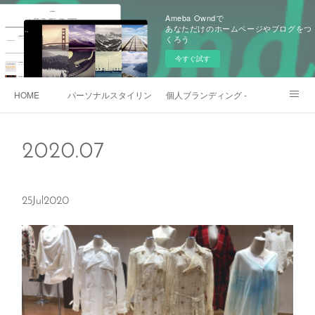
Ameba Owndで
あなただけのホームページやブログをつ
くろう
今すぐ試す
HOME
パーソナルスタイリング - 一般向け
個人ブランディング - ビジネスマン・
日本🇯🇵gift shop
各種お問い合わせ
2020
.
07
25
Jul
2020