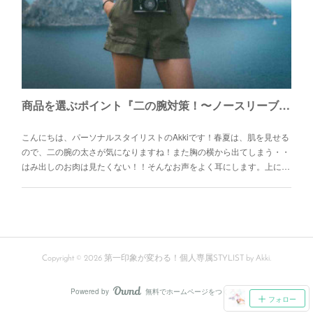
商品を選ぶポイント『二の腕対策！〜ノースリーブ編〜 』
こんにちは、パーソナルスタイリストのAkkiです！春夏は、肌を見せる
ので、二の腕の太さが気になりますね！また胸の横から出てしまう・・
はみ出しのお肉は見たくない！！そんなお声をよく耳にします。上に…
Copyright ©
2026
第一印象が変わる！個人専属STYLIST by Akki
.
Powered by
無料でホームページをつくろう
AmebaOwnd
フォロー