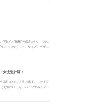
”思い”と”技術”を伝えたい。『あな
ブランドでなくても、サイズ、デザ…
ット大改造計画！
から新しいモノを生み出す、リサイク
ような服づくりを。パーソナルスタ…