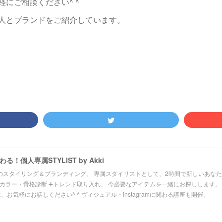
軽にご相談ください^ ^
人とブランドをご紹介しています。
！個人専属STYLIST by Akki
のスタイリング＆ブランディング。 専属スタイリストとして、2時間で新しいあなた
カラー・骨格診断 ➕トレンド取り入れ、 今必要なアイテムを一緒にお探しします。
、お気軽にお話しください^ ^ ヴィジュアル・instagramに関わる講座も開催。