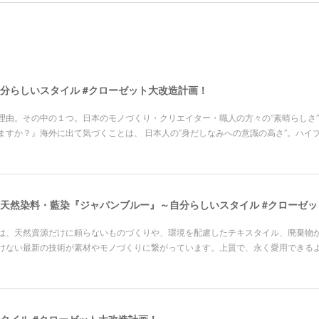
分らしいスタイル #クローゼット大改造計画！
由。その中の１つ。日本のモノづくり・クリエイター・職人の方々の”素晴らしさ”、
ますか？』海外に出て気づくことは、 日本人の”身だしなみへの意識の高さ”。ハイ
天然染料・藍染『ジャパンブルー』～自分らしいスタイル #クローゼ
は、天然資源だけに頼らないものづくりや、環境を配慮したテキスタイル、廃棄物
けない最新の技術が素材やモノづくりに繋がっています。上質で、永く愛用できる