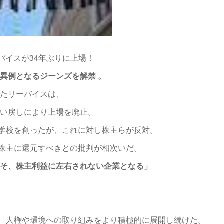
ーバイスが34年ぶりに上場！
異例となるジーンズを解禁 。
したリーバイスは、
買い戻しにより上場を廃止。
学校を創ったが、これに対し株主らが反対。
株主に還元すべきとの批判が相次いだ。
そ、株主利益に左右されない企業となる」
、人権や環境への取り組みをより積極的に展開し続けた。