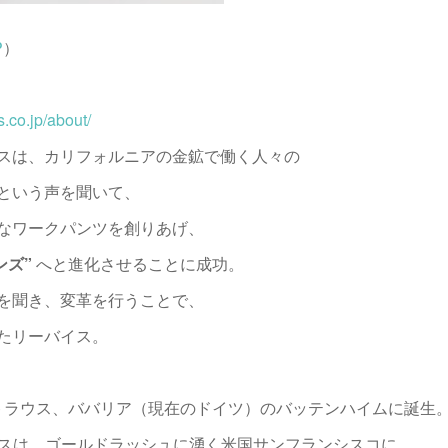
P
）
s.co.jp/about/
スは、カリフォルニアの金鉱で働く人々の
という声を聞いて、
なワークパンツを創りあげ、
ンズ”
へと進化させることに成功。
を聞き、変革を行うことで、
たリーバイス。
ストラウス、ババリア（現在のドイツ）のバッテンハイムに誕生
ラウスは、ゴールドラッシュに湧く米国サンフランシスコに、