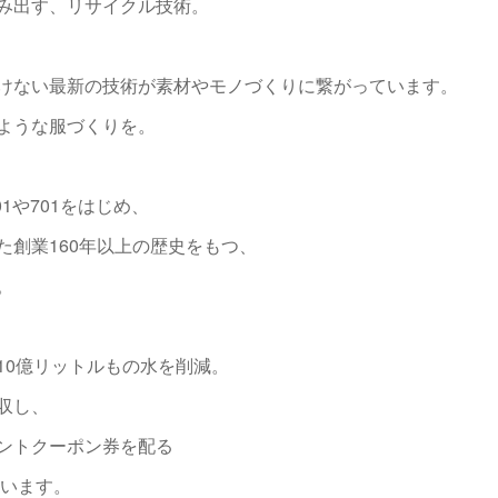
み出す、リサイクル技術。
けない最新の技術が素材やモノづくりに繋がっています。
ような服づくりを。
1や701をはじめ、
た創業160年以上の歴史をもつ、
。
10億リットルもの水を削減。
収し、
ントクーポン券を配る
ています。