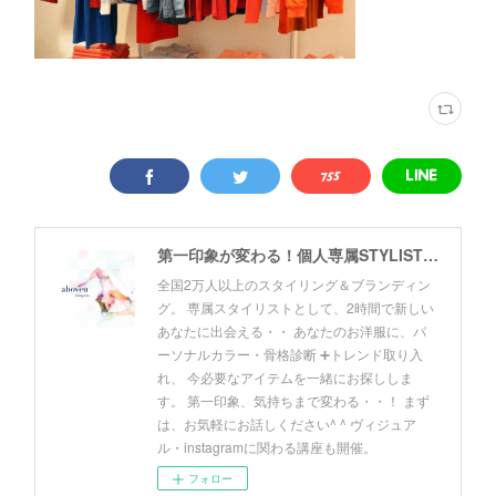
第一印象が変わる！個人専属STYLIST by Akki
全国2万人以上のスタイリング＆ブランディン
グ。 専属スタイリストとして、2時間で新しい
あなたに出会える・・ あなたのお洋服に、パ
ーソナルカラー・骨格診断 ➕トレンド取り入
れ、 今必要なアイテムを一緒にお探ししま
す。 第一印象、気持ちまで変わる・・！ まず
は、お気軽にお話しください^ ^ ヴィジュア
ル・instagramに関わる講座も開催。
フォロー