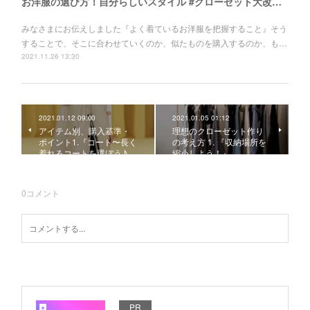
お洋服の選び方！自分らしいスタイル #クローゼット大改造計画！
みなさまにお伝えしました『よく着ているお洋服を把握すること』そう
することで、そこに合わせていくのか、似たものを購入するのか、も…
2021.11.26 13:30
2021.01.12 09:00
2021.01.05 01:12
アイテム別、購入基準・
理想のクローゼット作り
ポイント1.『コート〜長く
の考え方 1. 『収納場所を
着れるコートを選ぼう♪…
縮小しよう！』
0
コメント
PR