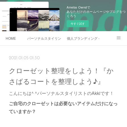
Ameba Owndで
あなただけのホームページやブログをつ
くろう
今すぐ試す
HOME
パーソナルスタイリング - 一般向け
個人ブランディング - ビジネスマン・
日本🇯🇵gift shop
各種お問い合わせ
2021.01.05 01:30
クローゼット整理をしよう！『か
さばるコートを整理しよう♪』
こんにちは^ ^パーソナルスタイリストのAkkiです！
ご自宅のクローゼットは必要ないアイテムだけになっ
ていますか？