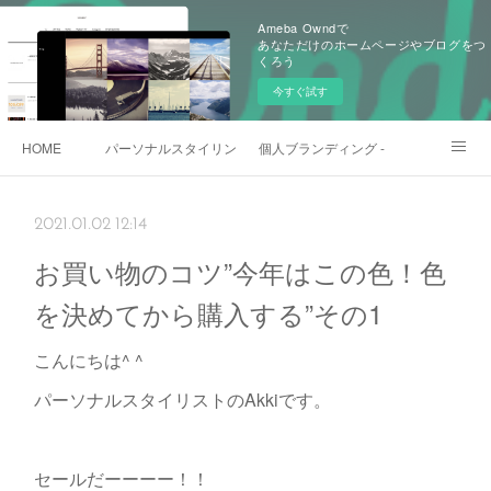
Ameba Owndで
あなただけのホームページやブログをつ
くろう
今すぐ試す
HOME
パーソナルスタイリング - 一般向け
個人ブランディング - ビジネスマン・
日本🇯🇵gift shop
各種お問い合わせ
2021.01.02 12:14
お買い物のコツ”今年はこの色！色
を決めてから購入する”その1
こんにちは^ ^
パーソナルスタイリストのAkkiです。
セールだーーーー！！