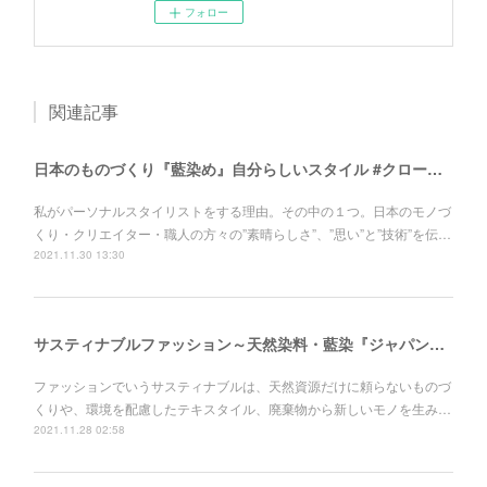
フォロー
関連記事
日本のものづくり『藍染め』自分らしいスタイル #クローゼット大改造計画！
私がパーソナルスタイリストをする理由。その中の１つ。日本のモノづ
くり・クリエイター・職人の方々の”素晴らしさ”、”思い”と”技術”を伝…
2021.11.30 13:30
サスティナブルファッション～天然染料・藍染『ジャパンブルー』～自分らしいスタイル #クローゼット大改造計画！
ファッションでいうサスティナブルは、天然資源だけに頼らないものづ
くりや、環境を配慮したテキスタイル、廃棄物から新しいモノを生み…
2021.11.28 02:58