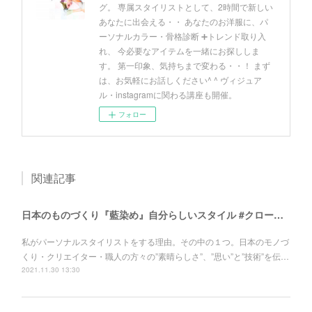
グ。 専属スタイリストとして、2時間で新しい
あなたに出会える・・ あなたのお洋服に、パ
ーソナルカラー・骨格診断 ➕トレンド取り入
れ、 今必要なアイテムを一緒にお探ししま
す。 第一印象、気持ちまで変わる・・！ まず
は、お気軽にお話しください^ ^ ヴィジュア
ル・instagramに関わる講座も開催。
フォロー
関連記事
日本のものづくり『藍染め』自分らしいスタイル #クローゼット大改造計画！
私がパーソナルスタイリストをする理由。その中の１つ。日本のモノづ
くり・クリエイター・職人の方々の”素晴らしさ”、”思い”と”技術”を伝…
2021.11.30 13:30