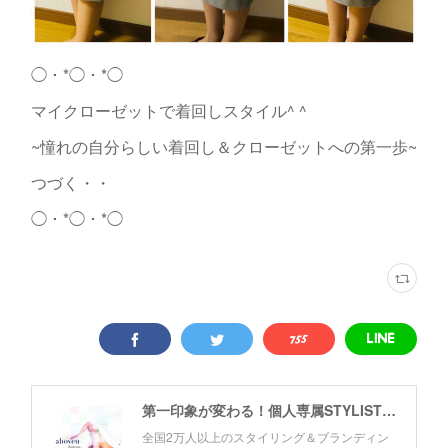
◯・*◯・*◯
マイクローゼットで着回しスタイル^ ^
~憧れの自分らしい着回し＆クローゼットへの第一歩~
つづく・・
◯・*◯・*◯
第一印象が変わる！個人専属STYLIST by Akki
全国2万人以上のスタイリング＆ブランディン