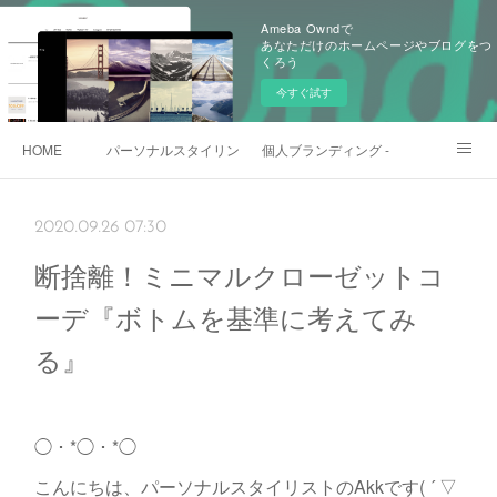
Ameba Owndで
あなただけのホームページやブログをつ
くろう
今すぐ試す
HOME
パーソナルスタイリング - 一般向け
個人ブランディング - ビジネスマン・
日本🇯🇵gift shop
各種お問い合わせ
2020.09.26 07:30
断捨離！ミニマルクローゼットコ
ーデ『ボトムを基準に考えてみ
る』
◯・*◯・*◯
こんにちは、パーソナルスタイリストのAkkです( ´ ▽