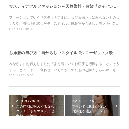
サスティナブルファッション～天然染料・藍染『ジャパンブルー』～自分らしいスタイル #クローゼット大改造計画！
ファッションでいうサスティナブルは、天然資源だけに頼らないものづ
くりや、環境を配慮したテキスタイル、廃棄物から新しいモノを生み…
2021.11.28 02:58
お洋服の選び方！自分らしいスタイル #クローゼット大改造計画！
みなさまにお伝えしました『よく着ているお洋服を把握すること』そう
することで、そこに合わせていくのか、似たものを購入するのか、も…
2021.11.26 13:30
2020.09.27 02:38
2020.08.07 05:59
この時期に購入するなら
ブランドに囚われない、
コレ！『ポリエステル七
お洋服を選ぶポイント
分袖、最強説♪』